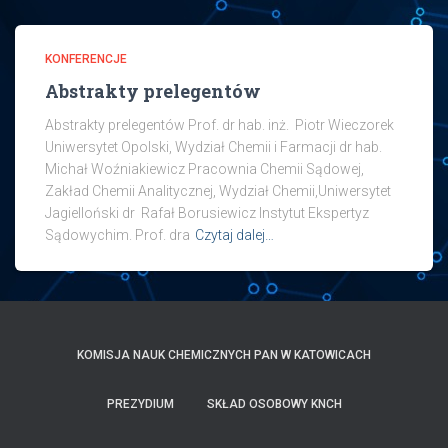
KONFERENCJE
Abstrakty prelegentów
Abstrakty prelegentów Prof. dr hab. inż. Piotr Wieczorek
Uniwersytet Opolski, Wydział Chemii i Farmacji dr hab.
Michał Woźniakiewicz Pracownia Chemii Sądowej,
Zakład Chemii Analitycznej, Wydział Chemii,Uniwersytet
Jagielloński dr Rafał Borusiewicz Instytut Ekspertyz
Sądowychim. Prof. dra
Czytaj dalej…
KOMISJA NAUK CHEMICZNYCH PAN W KATOWICACH
PREZYDIUM
SKŁAD OSOBOWY KNCH