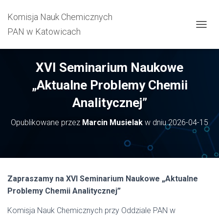
Komisja Nauk Chemicznych
PAN w Katowicach
P
R
Z
E
XVI Seminarium Naukowe
Ł
Ą
„Aktualne Problemy Chemii
C
Z
Analitycznej”
N
A
Opublikowane przez
Marcin Musielak
w dniu
2026-04-15
W
I
G
A
C
J
Zapraszamy na XVI Seminarium Naukowe „Aktualne
Ę
Problemy Chemii Analitycznej”
Komisja Nauk Chemicznych przy Oddziale PAN w